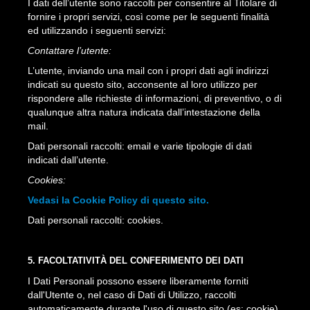
I dati dell’utente sono raccolti per consentire al Titolare di
fornire i propri servizi, così come per le seguenti finalità
ed utilizzando i seguenti servizi:
Contattare l’utente:
L’utente, inviando una mail con i propri dati agli indirizzi
indicati su questo sito, acconsente al loro utilizzo per
rispondere alle richieste di informazioni, di preventivo, o di
qualunque altra natura indicata dall’intestazione della
mail.
Dati personali raccolti: email e varie tipologie di dati
indicati dall’utente.
Cookies:
Vedasi la Cookie Policy di questo sito.
Dati personali raccolti: cookies.
5. FACOLTATIVITÀ DEL CONFERIMENTO DEI DATI
I Dati Personali possono essere liberamente forniti
dall'Utente o, nel caso di Dati di Utilizzo, raccolti
automaticamente durante l'uso di questo sito (es: cookie).