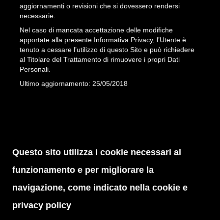
aggiornamenti o revisioni che si dovessero rendersi
necessarie.
Nel caso di mancata accettazione delle modifiche
apportate alla presente Informativa Privacy, l’Utente è
tenuto a cessare l’utilizzo di questo Sito e può richiedere
al Titolare del Trattamento di rimuovere i propri Dati
Personali.
Ultimo aggiornamento: 25/05/2018
Questo sito utilizza i cookie necessari al
funzionamento e per migliorare la
navigazione, come indicato nella cookie e
privacy policy