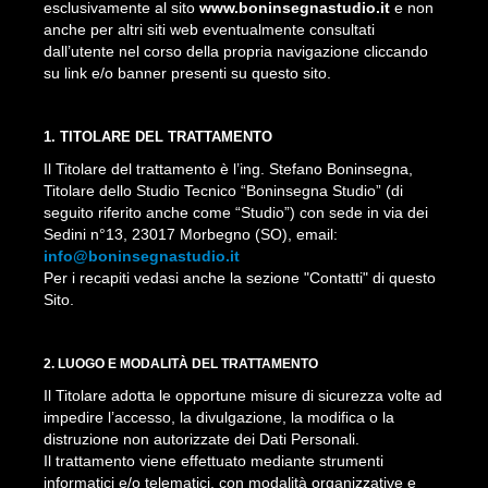
esclusivamente al sito
www.boninsegnastudio.it
e non
anche per altri siti web eventualmente consultati
dall’utente nel corso della propria navigazione cliccando
su link e/o banner presenti su questo sito.
1. TITOLARE DEL TRATTAMENTO
Il Titolare del trattamento è l’ing. Stefano Boninsegna,
Titolare dello Studio Tecnico “Boninsegna Studio” (di
seguito riferito anche come “Studio”) con sede in via dei
Sedini n°13, 23017 Morbegno (SO), email:
info@boninsegnastudio.it
Per i recapiti vedasi anche la sezione "Contatti" di questo
Sito.
2. LUOGO E MODALITÀ DEL TRATTAMENTO
Il Titolare adotta le opportune misure di sicurezza volte ad
impedire l’accesso, la divulgazione, la modifica o la
distruzione non autorizzate dei Dati Personali.
Il trattamento viene effettuato mediante strumenti
informatici e/o telematici, con modalità organizzative e