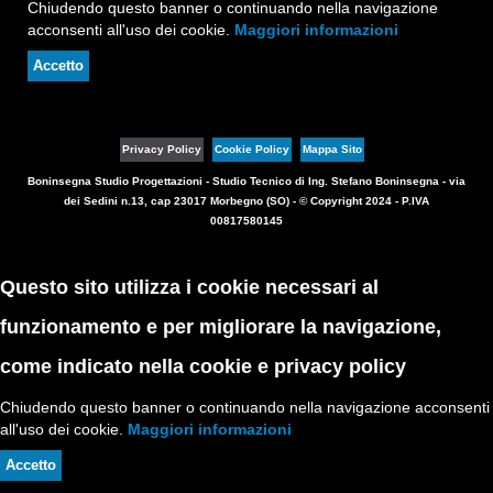
Chiudendo questo banner o continuando nella navigazione
acconsenti all'uso dei cookie.
Maggiori informazioni
Accetto
Privacy Policy
Cookie Policy
Mappa Sito
Boninsegna Studio Progettazioni - Studio Tecnico di Ing. Stefano Boninsegna - via
dei Sedini n.13, cap 23017 Morbegno (SO) - © Copyright 2024 - P.IVA
00817580145
Questo sito utilizza i cookie necessari al
funzionamento e per migliorare la navigazione,
come indicato nella cookie e privacy policy
Chiudendo questo banner o continuando nella navigazione acconsenti
all'uso dei cookie.
Maggiori informazioni
Accetto