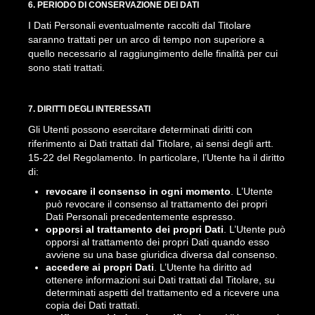
6. PERIODO DI CONSERVAZIONE DEI DATI
I Dati Personali eventualmente raccolti dal Titolare
saranno trattati per un arco di tempo non superiore a
quello necessario al raggiungimento delle finalità per cui
sono stati trattati.
7. DIRITTI DEGLI INTERESSATI
Gli Utenti possono esercitare determinati diritti con
riferimento ai Dati trattati dal Titolare, ai sensi degli artt.
15-22 del Regolamento. In particolare, l’Utente ha il diritto
di:
revocare il consenso in ogni momento
. L’Utente
può revocare il consenso al trattamento dei propri
Dati Personali precedentemente espresso.
opporsi al trattamento dei propri Dati
. L’Utente può
opporsi al trattamento dei propri Dati quando esso
avviene su una base giuridica diversa dal consenso.
accedere ai propri Dati
. L’Utente ha diritto ad
ottenere informazioni sui Dati trattati dal Titolare, su
determinati aspetti del trattamento ed a ricevere una
copia dei Dati trattati.