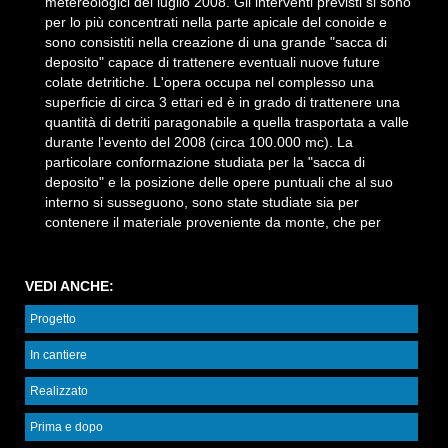
metereologici del luglio 2008. Gli interventi previsti si sono
per lo più concentrati nella parte apicale del conoide e
sono consistiti nella creazione di una grande "sacca di
deposito" capace di trattenere eventuali nuove future
colate detritiche. L'opera occupa nel complesso una
superficie di circa 3 ettari ed è in grado di trattenere una
quantità di detriti paragonabile a quella trasportata a valle
durante l'evento del 2008 (circa 100.000 mc). La
particolare conformazione studiata per la "sacca di
deposito" e la posizione delle opere puntuali che al suo
interno si susseguono, sono state studiate sia per
contenere il materiale proveniente da monte, che per
rallentarne la corsa e di conseguenza ridurne la notevole
energia d'impatto. Particolare attenzione è stata data alle
sistemazioni ed opere a verde, aventi il duplice compito di
VEDI ANCHE:
preservare dall'erosione le scarpate realizzando inoltre un
Progetto
adeguato inserimento dell'opera nel contesto ambientale
d'elevata naturalità. La morfologia del rilevato è stata
In cantiere
studiata per ridurre al minimo la sua percezione da valle,
limitandone, per quanto possibile, l'altezza e provvedendo
Realizzato
ad estese opere di inerbimento e piantumazione.
Prima e dopo